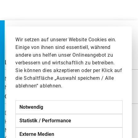
Wir setzen auf unserer Website Cookies ein.
Einige von ihnen sind essentiell, während
andere uns helfen unser Onlineangebot zu
Lösungen
verbessern und wirtschaftlich zu betreiben.
Sie können dies akzeptieren oder per Klick auf
die Schaltfläche „Auswahl speichern / Alle
Nach Maschine & Anlage
ablehnen“ ablehnen.
Nach Technologie & Steuerungssystem
Quick Links
Notwendig
Direktverkaufsportal
Statistik / Performance
Hinweisgebendensystem
Metering Configurator
Externe Medien